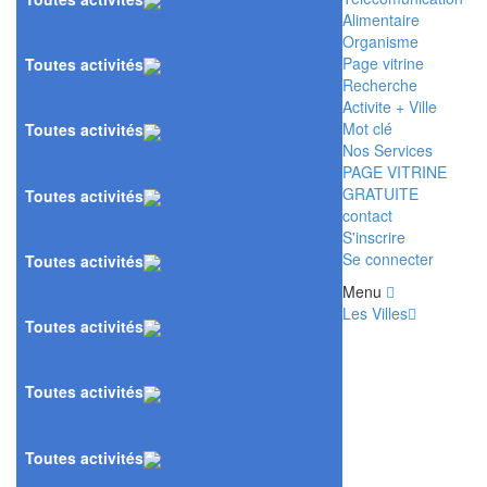
Alimentaire
Organisme
Page vitrine
Toutes activités
Recherche
Activite + Ville
Mot clé
Toutes activités
Nos Services
PAGE VITRINE
GRATUITE
Toutes activités
contact
S'inscrire
Se connecter
Toutes activités
Menu
Les Villes
Toutes activités
Toutes activités
Toutes activités