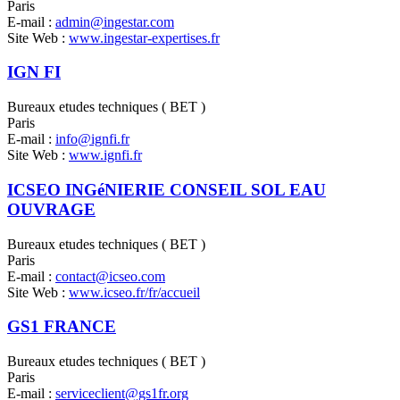
Paris
E-mail :
admin@ingestar.com
Site Web :
www.ingestar-expertises.fr
IGN FI
Bureaux etudes techniques ( BET )
Paris
E-mail :
info@ignfi.fr
Site Web :
www.ignfi.fr
ICSEO INGéNIERIE CONSEIL SOL EAU
OUVRAGE
Bureaux etudes techniques ( BET )
Paris
E-mail :
contact@icseo.com
Site Web :
www.icseo.fr/fr/accueil
GS1 FRANCE
Bureaux etudes techniques ( BET )
Paris
E-mail :
serviceclient@gs1fr.org