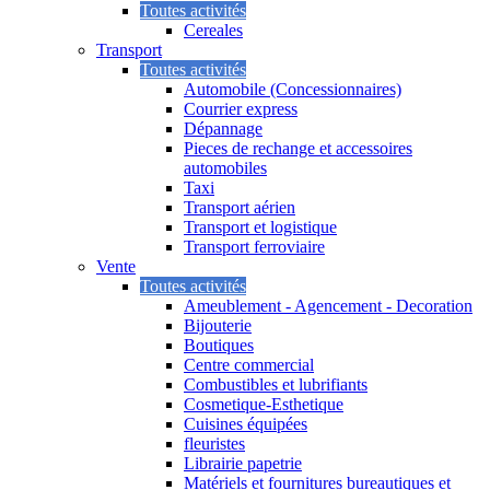
Toutes activités
Cereales
Transport
Toutes activités
Automobile (Concessionnaires)
Courrier express
Dépannage
Pieces de rechange et accessoires
automobiles
Taxi
Transport aérien
Transport et logistique
Transport ferroviaire
Vente
Toutes activités
Ameublement - Agencement - Decoration
Bijouterie
Boutiques
Centre commercial
Combustibles et lubrifiants
Cosmetique-Esthetique
Cuisines équipées
fleuristes
Librairie papetrie
Matériels et fournitures bureautiques et