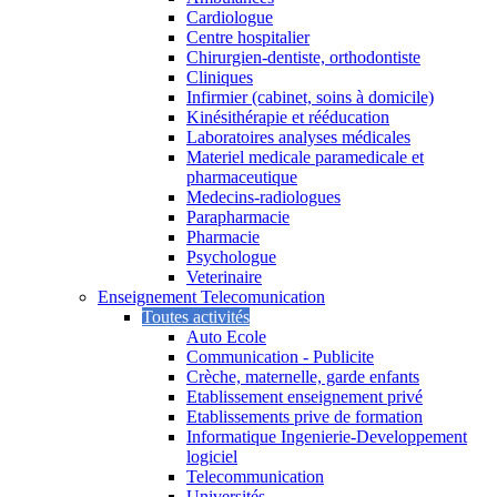
Cardiologue
Centre hospitalier
Chirurgien-dentiste, orthodontiste
Cliniques
Infirmier (cabinet, soins à domicile)
Kinésithérapie et rééducation
Laboratoires analyses médicales
Materiel medicale paramedicale et
pharmaceutique
Medecins-radiologues
Parapharmacie
Pharmacie
Psychologue
Veterinaire
Enseignement Telecomunication
Toutes activités
Auto Ecole
Communication - Publicite
Crèche, maternelle, garde enfants
Etablissement enseignement privé
Etablissements prive de formation
Informatique Ingenierie-Developpement
logiciel
Telecommunication
Universités