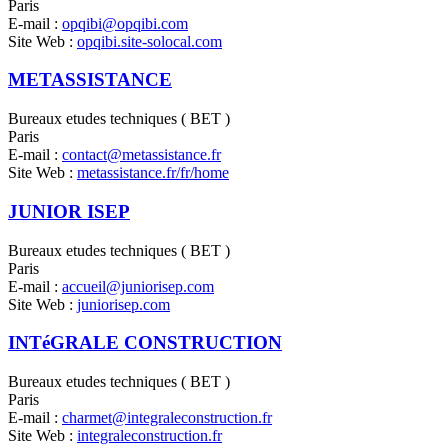
Paris
E-mail :
opqibi@opqibi.com
Site Web :
opqibi.site-solocal.com
METASSISTANCE
Bureaux etudes techniques ( BET )
Paris
E-mail :
contact@metassistance.fr
Site Web :
metassistance.fr/fr/home
JUNIOR ISEP
Bureaux etudes techniques ( BET )
Paris
E-mail :
accueil@juniorisep.com
Site Web :
juniorisep.com
INTéGRALE CONSTRUCTION
Bureaux etudes techniques ( BET )
Paris
E-mail :
charmet@integraleconstruction.fr
Site Web :
integraleconstruction.fr