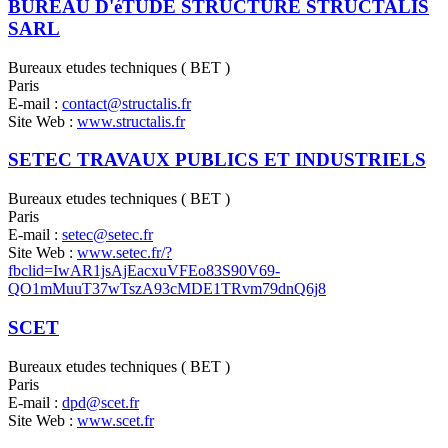
BUREAU D'éTUDE STRUCTURE STRUCTALIS
SARL
Bureaux etudes techniques ( BET )
Paris
E-mail :
contact@structalis.fr
Site Web :
www.structalis.fr
SETEC TRAVAUX PUBLICS ET INDUSTRIELS
Bureaux etudes techniques ( BET )
Paris
E-mail :
setec@setec.fr
Site Web :
www.setec.fr/?
fbclid=IwAR1jsAjEacxuVFEo83S90V69-
QO1mMuuT37wTszA93cMDE1TRvm79dnQ6j8
SCET
Bureaux etudes techniques ( BET )
Paris
E-mail :
dpd@scet.fr
Site Web :
www.scet.fr