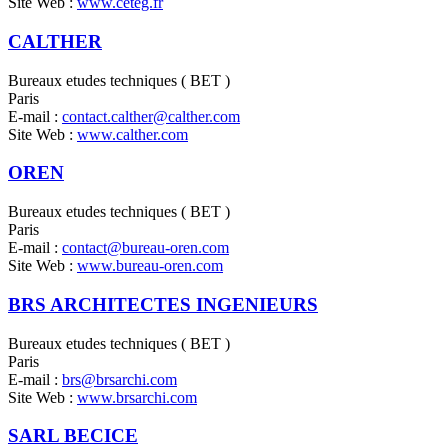
Site Web :
www.ceteg.fr
CALTHER
Bureaux etudes techniques ( BET )
Paris
E-mail :
contact.calther@calther.com
Site Web :
www.calther.com
OREN
Bureaux etudes techniques ( BET )
Paris
E-mail :
contact@bureau-oren.com
Site Web :
www.bureau-oren.com
BRS ARCHITECTES INGENIEURS
Bureaux etudes techniques ( BET )
Paris
E-mail :
brs@brsarchi.com
Site Web :
www.brsarchi.com
SARL BECICE