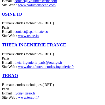
E-mail :
contact@volumenscene.com
Site Web :
www.volumenscene.com
USINE IO
Bureaux etudes techniques ( BET )
Paris
E-mail :
contact@sparkmate.co
Site Web :
www.usine.io
THETA INGENIERIE FRANCE
Bureaux etudes techniques ( BET )
Paris
E-mail :
theta-ingenierie-paris@orange.fr
Site Web :
www.theta-bureauetudes-ingenierie.fr
TERAO
Bureaux etudes techniques ( BET )
Paris
E-mail :
lyon@terao.fr
Site Web :
www.terao.fr/