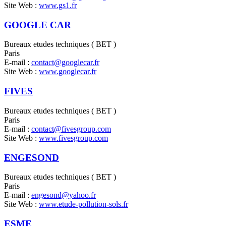
Site Web :
www.gs1.fr
GOOGLE CAR
Bureaux etudes techniques ( BET )
Paris
E-mail :
contact@googlecar.fr
Site Web :
www.googlecar.fr
FIVES
Bureaux etudes techniques ( BET )
Paris
E-mail :
contact@fivesgroup.com
Site Web :
www.fivesgroup.com
ENGESOND
Bureaux etudes techniques ( BET )
Paris
E-mail :
engesond@yahoo.fr
Site Web :
www.etude-pollution-sols.fr
ESME