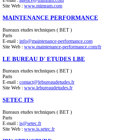
E-mail :
agence@mimram.com
Site Web :
www.mimram.com
MAINTENANCE PERFORMANCE
Bureaux etudes techniques ( BET )
Paris
E-mail :
info@maintenance-performance.com
Site Web :
www.maintenance-performance.com/fr
LE BUREAU D' ETUDES LBE
Bureaux etudes techniques ( BET )
Paris
E-mail :
contact@lebureaudetudes.fr
Site Web :
www.lebureaudetudes.fr
SETEC ITS
Bureaux etudes techniques ( BET )
Paris
E-mail :
is@setec.fr
Site Web :
www.is.setec.fr