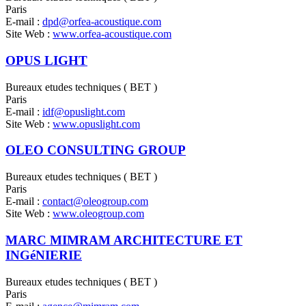
Paris
E-mail :
dpd@orfea-acoustique.com
Site Web :
www.orfea-acoustique.com
OPUS LIGHT
Bureaux etudes techniques ( BET )
Paris
E-mail :
idf@opuslight.com
Site Web :
www.opuslight.com
OLEO CONSULTING GROUP
Bureaux etudes techniques ( BET )
Paris
E-mail :
contact@oleogroup.com
Site Web :
www.oleogroup.com
MARC MIMRAM ARCHITECTURE ET
INGéNIERIE
Bureaux etudes techniques ( BET )
Paris