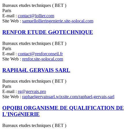
Bureaux etudes techniques ( BET )
Paris
E-mail :
contact@lollier.com
Site Web :
samuellollieringenierie.site-solocal.com
RENFOR ETUDE GéOTECHNIQUE
Bureaux etudes techniques ( BET )
Paris
E-mail :
contact@renforconseil.fr
Site Web :
renfor.site-solocal.com
RAPHAëL GERVAIS SARL
Bureaux etudes techniques ( BET )
Paris
E-mail :
rg@gervais.pro
Site Web :
raphaelgervaissarl.wixsite.com/raphael-gervais-sarl
OPQIBI ORGANISME DE QUALIFICATION DE
L'INGéNIERIE
Bureaux etudes techniques ( BET )