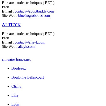
Bureaux etudes techniques ( BET )
Paris
E-mail :
contact@adoptbuddy.com
Site Web :
bluefrogrobotics.com
ALTEYK
Bureaux etudes techniques ( BET )
Paris
E-mail :
contact@alteyk.com
Site Web :
alteyk.com
annuaire
-france
.net
Bordeaux
Boulogne-Billancourt
Clichy
Lille
Lyon