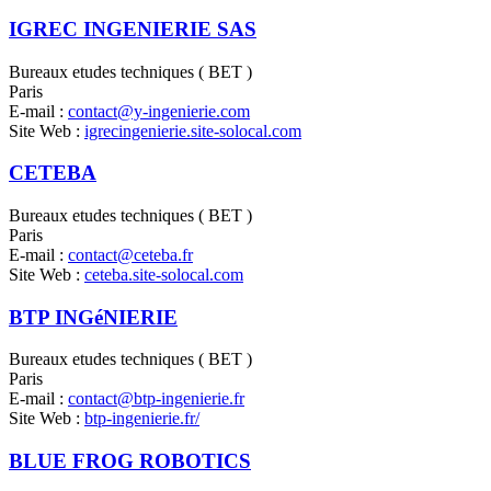
IGREC INGENIERIE SAS
Bureaux etudes techniques ( BET )
Paris
E-mail :
contact@y-ingenierie.com
Site Web :
igrecingenierie.site-solocal.com
CETEBA
Bureaux etudes techniques ( BET )
Paris
E-mail :
contact@ceteba.fr
Site Web :
ceteba.site-solocal.com
BTP INGéNIERIE
Bureaux etudes techniques ( BET )
Paris
E-mail :
contact@btp-ingenierie.fr
Site Web :
btp-ingenierie.fr/
BLUE FROG ROBOTICS