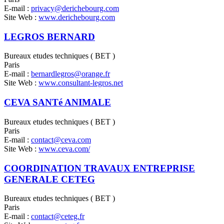
E-mail :
privacy@derichebourg.com
Site Web :
www.derichebourg.com
LEGROS BERNARD
Bureaux etudes techniques ( BET )
Paris
E-mail :
bernardlegros@orange.fr
Site Web :
www.consultant-legros.net
CEVA SANTé ANIMALE
Bureaux etudes techniques ( BET )
Paris
E-mail :
contact@ceva.com
Site Web :
www.ceva.com/
COORDINATION TRAVAUX ENTREPRISE
GENERALE CETEG
Bureaux etudes techniques ( BET )
Paris
E-mail :
contact@ceteg.fr