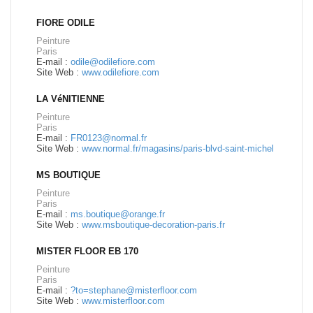
FIORE ODILE
Peinture
Paris
E-mail :
odile@odilefiore.com
Site Web :
www.odilefiore.com
LA VéNITIENNE
Peinture
Paris
E-mail :
FR0123@normal.fr
Site Web :
www.normal.fr/magasins/paris-blvd-saint-michel
MS BOUTIQUE
Peinture
Paris
E-mail :
ms.boutique@orange.fr
Site Web :
www.msboutique-decoration-paris.fr
MISTER FLOOR EB 170
Peinture
Paris
E-mail :
?to=stephane@misterfloor.com
Site Web :
www.misterfloor.com