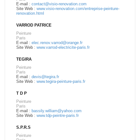
E-mail :
contact@visio-renovation.com
Site Web :
www.visio-renovation.com/entreprise-peinture-
renovation.html
VARROD PATRICE
Peinture
Paris
E-mail :
elec.renov.varrod@orange.fr
Site Web :
www.varrod-electricite-paris.fr
TEGIRA
Peinture
Paris
E-mail :
devis@tegira.fr
Site Web :
www.tegira-peinture-paris.fr
T D P
Peinture
Paris
E-mail :
bassily.william@yahoo.com
Site Web :
www.tdp-peintre-paris.fr
S.P.R.S
Peinture