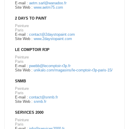
E-mail :
aetm.sarl@wanadoo.fr
Site Web :
www.aetm75.com
2 DAYS TO PAINT
Peinture
Paris
E-mail :
contact@2daystopaint.com
Site Web :
www.2daystopaint.com
LE COMPTOIR R3P
Peinture
Paris
E-mail :
pwebb@lecomptoir-r3p.fr
Site Web :
unikalo.com/magasins/le-comptoir-r3p-paris-15/
SNMB
Peinture
Paris
E-mail :
contact@snmb.fr
Site Web :
snmb.fr
SERVICES 2000
Peinture
Paris
E-mail :
info@services2000.fr