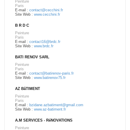
Peinture
Paris
E-mail :
contact@cecchini.fr
Site Web :
www.cecchini.fr
B R D C
Peinture
Paris
E-mail :
contact16@brdc.fr
Site Web :
www.brdc.fr
BATI RENOV SARL
Peinture
Paris
E-mail :
contact@batirenov-paris.fr
Site Web :
www.batirenov75.fr
AZ BâTIMENT
Peinture
Paris
E-mail :
bzidane.azbatiment@gmail.com
Site Web :
www.az-batiment.fr
A.M SERVICES - RéNOVATIONS
Peinture