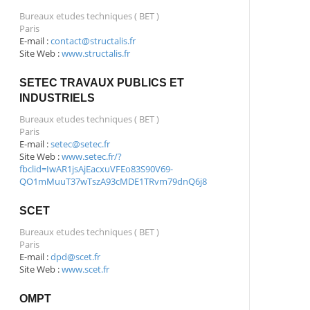
Bureaux etudes techniques ( BET )
Paris
E-mail :
contact@structalis.fr
Site Web :
www.structalis.fr
SETEC TRAVAUX PUBLICS ET
INDUSTRIELS
Bureaux etudes techniques ( BET )
Paris
E-mail :
setec@setec.fr
Site Web :
www.setec.fr/?
fbclid=IwAR1jsAjEacxuVFEo83S90V69-
QO1mMuuT37wTszA93cMDE1TRvm79dnQ6j8
SCET
Bureaux etudes techniques ( BET )
Paris
E-mail :
dpd@scet.fr
Site Web :
www.scet.fr
OMPT