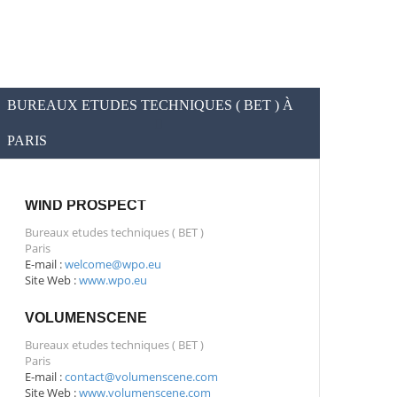
BUREAUX ETUDES TECHNIQUES ( BET ) À
PARIS
WIND PROSPECT
Bureaux etudes techniques ( BET )
Paris
E-mail :
welcome@wpo.eu
Site Web :
www.wpo.eu
VOLUMENSCENE
Bureaux etudes techniques ( BET )
Paris
E-mail :
contact@volumenscene.com
Site Web :
www.volumenscene.com