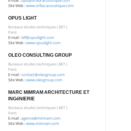
E-mail :
dpd@orfea-acoustique.com
Site Web :
www.orfea-acoustique.com
OPUS LIGHT
Bureaux etudes techniques ( BET )
Paris
E-mail :
idf@opuslight.com
Site Web :
www.opuslight.com
OLEO CONSULTING GROUP
Bureaux etudes techniques ( BET )
Paris
E-mail :
contact@oleogroup.com
Site Web :
www.oleogroup.com
MARC MIMRAM ARCHITECTURE ET
INGéNIERIE
Bureaux etudes techniques ( BET )
Paris
E-mail :
agence@mimram.com
Site Web :
www.mimram.com