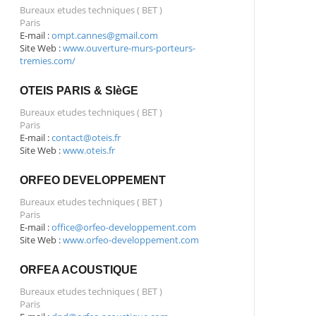
Bureaux etudes techniques ( BET )
Paris
E-mail :
ompt.cannes@gmail.com
Site Web :
www.ouverture-murs-porteurs-
tremies.com/
OTEIS PARIS & SIèGE
Bureaux etudes techniques ( BET )
Paris
E-mail :
contact@oteis.fr
Site Web :
www.oteis.fr
ORFEO DEVELOPPEMENT
Bureaux etudes techniques ( BET )
Paris
E-mail :
office@orfeo-developpement.com
Site Web :
www.orfeo-developpement.com
ORFEA ACOUSTIQUE
Bureaux etudes techniques ( BET )
Paris