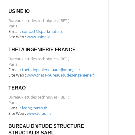
USINE IO
Bureaux etudes techniques ( BET )
Paris
E-mail :
contact@sparkmate.co
Site Web :
www.usine.io
THETA INGENIERIE FRANCE
Bureaux etudes techniques ( BET )
Paris
E-mail :
theta-ingenierie-paris@orange.fr
Site Web :
www.theta-bureauetudes-ingenierie.fr
TERAO
Bureaux etudes techniques ( BET )
Paris
E-mail :
lyon@terao.fr
Site Web :
www.terao.fr/
BUREAU D'éTUDE STRUCTURE
STRUCTALIS SARL