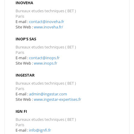
INOVEHA
Bureaux etudes techniques ( BET )
Paris
E-mail :
contact@inoveha.fr
Site Web :
www.inoveha.fr/
INOP'S SAS
Bureaux etudes techniques ( BET )
Paris
E-mail :
contact@inops.fr
Site Web :
www.inops.fr
INGESTAR
Bureaux etudes techniques ( BET )
Paris
E-mail :
admin@ingestar.com
Site Web :
www.ingestar-expertises.fr
IGN FI
Bureaux etudes techniques ( BET )
Paris
E-mail :
info@ignfi.fr