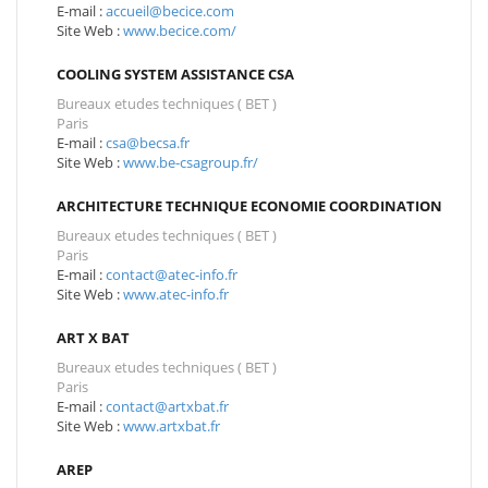
E-mail :
accueil@becice.com
Site Web :
www.becice.com/
COOLING SYSTEM ASSISTANCE CSA
Bureaux etudes techniques ( BET )
Paris
E-mail :
csa@becsa.fr
Site Web :
www.be-csagroup.fr/
ARCHITECTURE TECHNIQUE ECONOMIE COORDINATION
Bureaux etudes techniques ( BET )
Paris
E-mail :
contact@atec-info.fr
Site Web :
www.atec-info.fr
ART X BAT
Bureaux etudes techniques ( BET )
Paris
E-mail :
contact@artxbat.fr
Site Web :
www.artxbat.fr
AREP