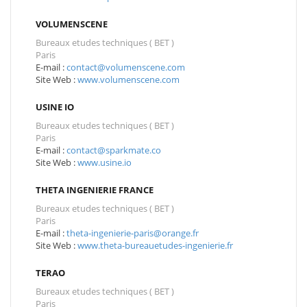
VOLUMENSCENE
Bureaux etudes techniques ( BET )
Paris
E-mail :
contact@volumenscene.com
Site Web :
www.volumenscene.com
USINE IO
Bureaux etudes techniques ( BET )
Paris
E-mail :
contact@sparkmate.co
Site Web :
www.usine.io
THETA INGENIERIE FRANCE
Bureaux etudes techniques ( BET )
Paris
E-mail :
theta-ingenierie-paris@orange.fr
Site Web :
www.theta-bureauetudes-ingenierie.fr
TERAO
Bureaux etudes techniques ( BET )
Paris