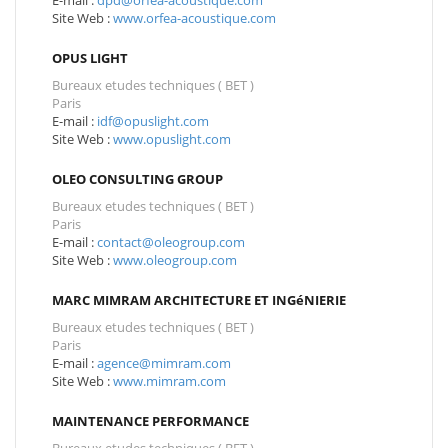
E-mail :
dpd@orfea-acoustique.com
Site Web :
www.orfea-acoustique.com
OPUS LIGHT
Bureaux etudes techniques ( BET )
Paris
E-mail :
idf@opuslight.com
Site Web :
www.opuslight.com
OLEO CONSULTING GROUP
Bureaux etudes techniques ( BET )
Paris
E-mail :
contact@oleogroup.com
Site Web :
www.oleogroup.com
MARC MIMRAM ARCHITECTURE ET INGéNIERIE
Bureaux etudes techniques ( BET )
Paris
E-mail :
agence@mimram.com
Site Web :
www.mimram.com
MAINTENANCE PERFORMANCE