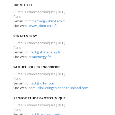
2IIBM TECH
Bureaux etudes techniques ( BET )
Paris
E-mail :
commercial@2iibm-tech.fr
Site Web :
www.2iibm-tech.fr
STRATENERGY
Bureaux etudes techniques ( BET )
Paris
E-mail :
contact@stratenergy.fr
Site Web :
stratenergy.fr/
SAMUEL LOLLIER INGENIERIE
Bureaux etudes techniques ( BET )
Paris
E-mail :
contact@lollier.com
Site Web :
samuellollieringenierie.site-solocal.com
RENFOR ETUDE GéOTECHNIQUE
Bureaux etudes techniques ( BET )
Paris
E-mail :
contact@renforconseil.fr