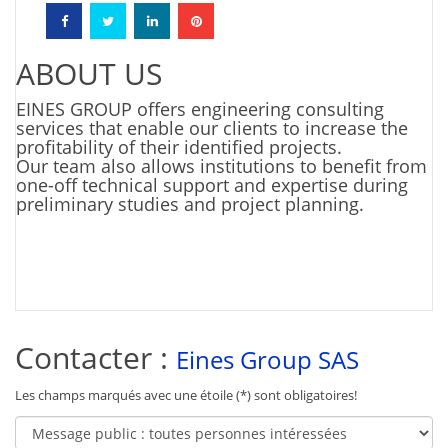
ABOUT US
EINES GROUP offers engineering consulting
services that enable our clients to increase the
profitability of their identified projects.
Our team also allows institutions to benefit from
one-off technical support and expertise during
preliminary studies and project planning.
Contacter :
Eines Group SAS
Les champs marqués avec une étoile (*) sont obligatoires!