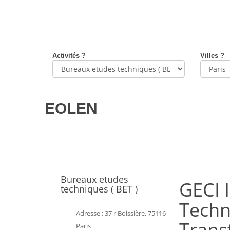
Activités ?
Villes ?
EOLEN
Bureaux etudes
GECI I
techniques ( BET )
Techn
Adresse : 37 r Boissière, 75116
Trans
Paris