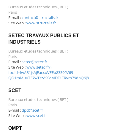
Bureaux etudes techniques ( BET )
Paris
E-mail :
contact@structalis.fr
Site Web :
www.structalis.fr
SETEC TRAVAUX PUBLICS ET
INDUSTRIELS
Bureaux etudes techniques ( BET )
Paris
E-mail :
setec@setec.fr
Site Web :
www.setec.fr/?
fbclid=IwAR1jsAjEacxuVFEo83S90V69-
QO1mMuuT37wTszA93cMDE1TRvm79dnQ6j8
SCET
Bureaux etudes techniques ( BET )
Paris
E-mail :
dpd@scet.fr
Site Web :
www.scet.fr
OMPT