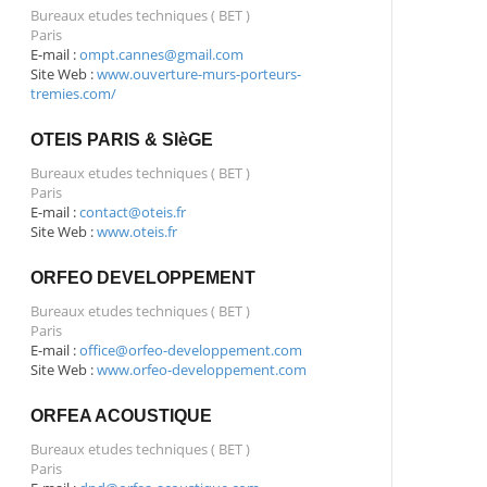
Bureaux etudes techniques ( BET )
Paris
E-mail :
ompt.cannes@gmail.com
Site Web :
www.ouverture-murs-porteurs-
tremies.com/
OTEIS PARIS & SIèGE
Bureaux etudes techniques ( BET )
Paris
E-mail :
contact@oteis.fr
Site Web :
www.oteis.fr
ORFEO DEVELOPPEMENT
Bureaux etudes techniques ( BET )
Paris
E-mail :
office@orfeo-developpement.com
Site Web :
www.orfeo-developpement.com
ORFEA ACOUSTIQUE
Bureaux etudes techniques ( BET )
Paris