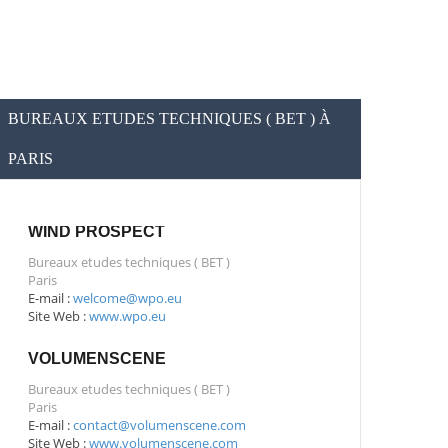
BUREAUX ETUDES TECHNIQUES ( BET ) À
PARIS
WIND PROSPECT
Bureaux etudes techniques ( BET )
Paris
E-mail :
welcome@wpo.eu
Site Web :
www.wpo.eu
VOLUMENSCENE
Bureaux etudes techniques ( BET )
Paris
E-mail :
contact@volumenscene.com
Site Web :
www.volumenscene.com