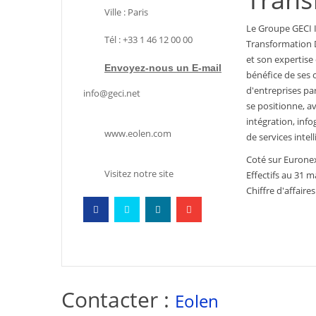
Ville : Paris
Le Groupe GECI I
Tél : +33 1 46 12 00 00
Transformation D
et son expertise 
Envoyez-nous un E-mail
bénéfice de ses 
d'entreprises pa
info@geci.net
se positionne, av
intégration, inf
www.eolen.com
de services intell
Coté sur Eurone
Visitez notre site
Effectifs au 31 m
Chiffre d'affaire
Contacter :
Eolen