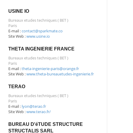
USINE IO
Bureaux etudes techniques ( BET )
Paris
E-mail :
contact@sparkmate.co
Site Web :
www.usine.io
THETA INGENIERIE FRANCE
Bureaux etudes techniques ( BET )
Paris
E-mail :
theta-ingenierie-paris@orange.fr
Site Web :
www.theta-bureauetudes-ingenierie.fr
TERAO
Bureaux etudes techniques ( BET )
Paris
E-mail :
lyon@terao.fr
Site Web :
www.terao.fr/
BUREAU D'éTUDE STRUCTURE
STRUCTALIS SARL