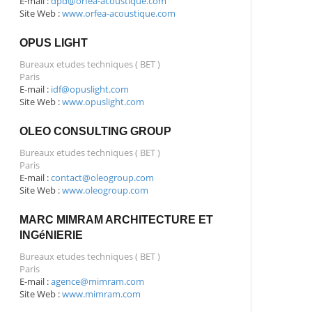
E-mail :
dpd@orfea-acoustique.com
Site Web :
www.orfea-acoustique.com
OPUS LIGHT
Bureaux etudes techniques ( BET )
Paris
E-mail :
idf@opuslight.com
Site Web :
www.opuslight.com
OLEO CONSULTING GROUP
Bureaux etudes techniques ( BET )
Paris
E-mail :
contact@oleogroup.com
Site Web :
www.oleogroup.com
MARC MIMRAM ARCHITECTURE ET
INGéNIERIE
Bureaux etudes techniques ( BET )
Paris
E-mail :
agence@mimram.com
Site Web :
www.mimram.com