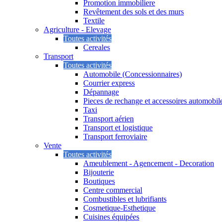
Promotion immobiliere
Revêtement des sols et des murs
Textile
Agriculture - Elevage
Toutes activités
Cereales
Transport
Toutes activités
Automobile (Concessionnaires)
Courrier express
Dépannage
Pieces de rechange et accessoires automobil
Taxi
Transport aérien
Transport et logistique
Transport ferroviaire
Vente
Toutes activités
Ameublement - Agencement - Decoration
Bijouterie
Boutiques
Centre commercial
Combustibles et lubrifiants
Cosmetique-Esthetique
Cuisines équipées