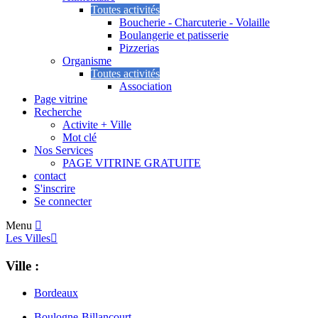
Toutes activités
Boucherie - Charcuterie - Volaille
Boulangerie et patisserie
Pizzerias
Organisme
Toutes activités
Association
Page vitrine
Recherche
Activite + Ville
Mot clé
Nos Services
PAGE VITRINE GRATUITE
contact
S'inscrire
Se connecter
Menu
Les Villes
Ville :
Bordeaux
Boulogne-Billancourt