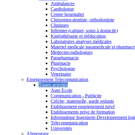
Ambulances
Cardiologue
Centre hospitalier
Chirurgien-dentiste, orthodontiste
Cliniques
Infirmier (cabinet, soins à domicile)
Kinésithérapie et rééducation
Laboratoires analyses médicales
Materiel medicale paramedicale et pharmace
Medecins-radiologues
Parapharmacie
Pharmacie
Psychologue
Veterinaire
Enseignement Telecomunication
Toutes activités
Auto Ecole
Communication - Publicite
Crèche, maternelle, garde enfants
Etablissement enseignement privé
Etablissements prive de formation
Informatique Ingenierie-Developpement logi
Telecommunication
Universités
Alimentaire