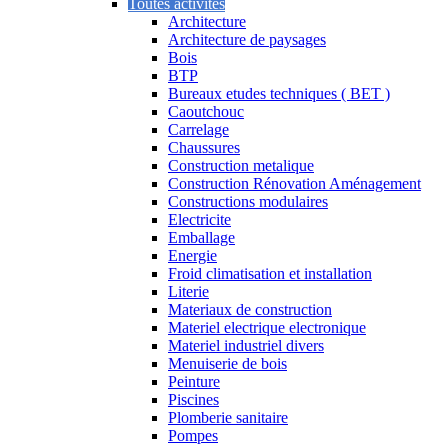
Toutes activités
Architecture
Architecture de paysages
Bois
BTP
Bureaux etudes techniques ( BET )
Caoutchouc
Carrelage
Chaussures
Construction metalique
Construction Rénovation Aménagement
Constructions modulaires
Electricite
Emballage
Energie
Froid climatisation et installation
Literie
Materiaux de construction
Materiel electrique electronique
Materiel industriel divers
Menuiserie de bois
Peinture
Piscines
Plomberie sanitaire
Pompes