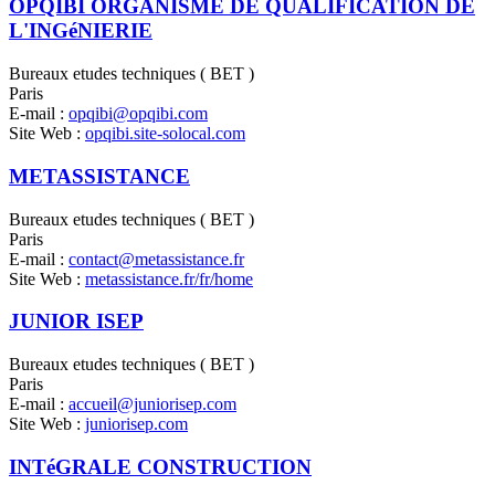
OPQIBI ORGANISME DE QUALIFICATION DE
L'INGéNIERIE
Bureaux etudes techniques ( BET )
Paris
E-mail :
opqibi@opqibi.com
Site Web :
opqibi.site-solocal.com
METASSISTANCE
Bureaux etudes techniques ( BET )
Paris
E-mail :
contact@metassistance.fr
Site Web :
metassistance.fr/fr/home
JUNIOR ISEP
Bureaux etudes techniques ( BET )
Paris
E-mail :
accueil@juniorisep.com
Site Web :
juniorisep.com
INTéGRALE CONSTRUCTION