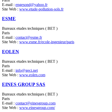
Paris
E-mail :
engesond@yahoo.fr
Site Web :
www.etude-pollution-sols.fr
ESME
Bureaux etudes techniques ( BET )
Paris
E-mail :
contact@esme.fr
Site Web :
www.esme.fr/ecole-ingenieur/paris
EOLEN
Bureaux etudes techniques ( BET )
Paris
E-mail :
info@geci.net
Site Web :
www.eolen.com
EINES GROUP SAS
Bureaux etudes techniques ( BET )
Paris
E-mail :
contact@einesgroup.com
Site Web :
www.einesgroup.com/