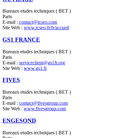
Bureaux etudes techniques ( BET )
Paris
E-mail :
contact@icseo.com
Site Web :
www.icseo.fr/fr/accueil
GS1 FRANCE
Bureaux etudes techniques ( BET )
Paris
E-mail :
serviceclient@gs1fr.org
Site Web :
www.gs1.fr
FIVES
Bureaux etudes techniques ( BET )
Paris
E-mail :
contact@fivesgroup.com
Site Web :
www.fivesgroup.com
ENGESOND
Bureaux etudes techniques ( BET )