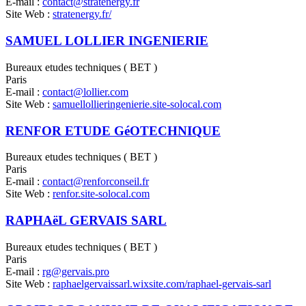
E-mail :
contact@stratenergy.fr
Site Web :
stratenergy.fr/
SAMUEL LOLLIER INGENIERIE
Bureaux etudes techniques ( BET )
Paris
E-mail :
contact@lollier.com
Site Web :
samuellollieringenierie.site-solocal.com
RENFOR ETUDE GéOTECHNIQUE
Bureaux etudes techniques ( BET )
Paris
E-mail :
contact@renforconseil.fr
Site Web :
renfor.site-solocal.com
RAPHAëL GERVAIS SARL
Bureaux etudes techniques ( BET )
Paris
E-mail :
rg@gervais.pro
Site Web :
raphaelgervaissarl.wixsite.com/raphael-gervais-sarl