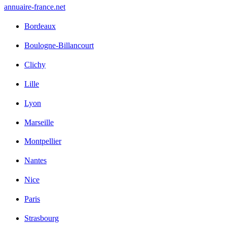
annuaire
-france
.net
Bordeaux
Boulogne-Billancourt
Clichy
Lille
Lyon
Marseille
Montpellier
Nantes
Nice
Paris
Strasbourg