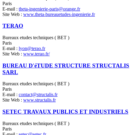
Paris
E-mail :
theta-ingenierie-paris@orange.fr
Site Web :
www.theta-bureauetudes-ingenierie.fr
TERAO
Bureaux etudes techniques ( BET )
Paris
E-mail :
lyon@terao.fr
Site Web :
www.terao.fr/
BUREAU D'éTUDE STRUCTURE STRUCTALIS
SARL
Bureaux etudes techniques ( BET )
Paris
E-mail :
contact@structalis.fr
Site Web :
www.structalis.fr
SETEC TRAVAUX PUBLICS ET INDUSTRIELS
Bureaux etudes techniques ( BET )
Paris
E-mail :
setec@setec.fr