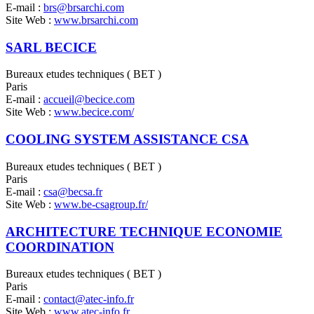
E-mail :
brs@brsarchi.com
Site Web :
www.brsarchi.com
SARL BECICE
Bureaux etudes techniques ( BET )
Paris
E-mail :
accueil@becice.com
Site Web :
www.becice.com/
COOLING SYSTEM ASSISTANCE CSA
Bureaux etudes techniques ( BET )
Paris
E-mail :
csa@becsa.fr
Site Web :
www.be-csagroup.fr/
ARCHITECTURE TECHNIQUE ECONOMIE
COORDINATION
Bureaux etudes techniques ( BET )
Paris
E-mail :
contact@atec-info.fr
Site Web :
www.atec-info.fr