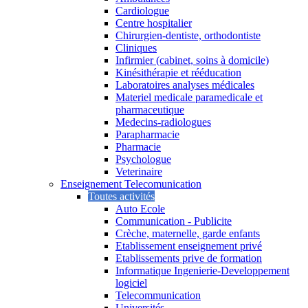
Cardiologue
Centre hospitalier
Chirurgien-dentiste, orthodontiste
Cliniques
Infirmier (cabinet, soins à domicile)
Kinésithérapie et rééducation
Laboratoires analyses médicales
Materiel medicale paramedicale et
pharmaceutique
Medecins-radiologues
Parapharmacie
Pharmacie
Psychologue
Veterinaire
Enseignement Telecomunication
Toutes activités
Auto Ecole
Communication - Publicite
Crèche, maternelle, garde enfants
Etablissement enseignement privé
Etablissements prive de formation
Informatique Ingenierie-Developpement
logiciel
Telecommunication
Universités