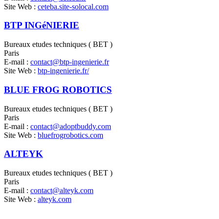
Site Web :
ceteba.site-solocal.com
BTP INGéNIERIE
Bureaux etudes techniques ( BET )
Paris
E-mail :
contact@btp-ingenierie.fr
Site Web :
btp-ingenierie.fr/
BLUE FROG ROBOTICS
Bureaux etudes techniques ( BET )
Paris
E-mail :
contact@adoptbuddy.com
Site Web :
bluefrogrobotics.com
ALTEYK
Bureaux etudes techniques ( BET )
Paris
E-mail :
contact@alteyk.com
Site Web :
alteyk.com