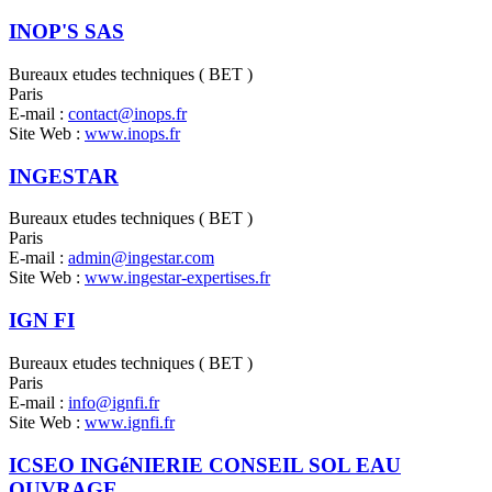
INOP'S SAS
Bureaux etudes techniques ( BET )
Paris
E-mail :
contact@inops.fr
Site Web :
www.inops.fr
INGESTAR
Bureaux etudes techniques ( BET )
Paris
E-mail :
admin@ingestar.com
Site Web :
www.ingestar-expertises.fr
IGN FI
Bureaux etudes techniques ( BET )
Paris
E-mail :
info@ignfi.fr
Site Web :
www.ignfi.fr
ICSEO INGéNIERIE CONSEIL SOL EAU
OUVRAGE