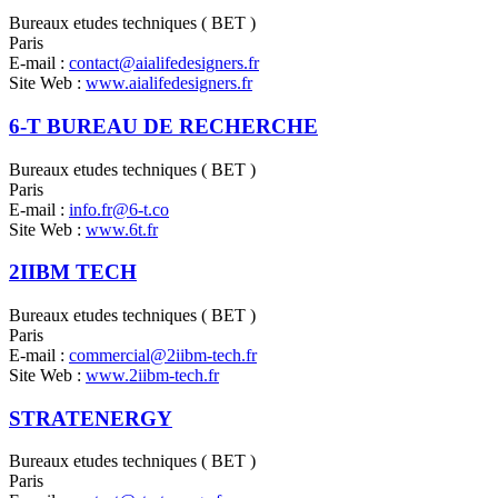
Bureaux etudes techniques ( BET )
Paris
E-mail :
contact@aialifedesigners.fr
Site Web :
www.aialifedesigners.fr
6-T BUREAU DE RECHERCHE
Bureaux etudes techniques ( BET )
Paris
E-mail :
info.fr@6-t.co
Site Web :
www.6t.fr
2IIBM TECH
Bureaux etudes techniques ( BET )
Paris
E-mail :
commercial@2iibm-tech.fr
Site Web :
www.2iibm-tech.fr
STRATENERGY
Bureaux etudes techniques ( BET )
Paris