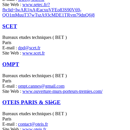
Site Web :
www.setec.fr/?
fbclid=IwAR1jsAjEacxuVFEo83S90V69-
QO1mMuuT37wTszA93cMDE1TRvm79dnQ6j8
SCET
Bureaux etudes techniques ( BET )
Paris
E-mail :
dpd@scet.fr
Site Web :
www.scet.fr
OMPT
Bureaux etudes techniques ( BET )
Paris
E-mail :
ompt.cannes@gmail.com
Site Web :
www.ouverture-murs-porteurs-tremies.com/
OTEIS PARIS & SIèGE
Bureaux etudes techniques ( BET )
Paris
E-mail :
contact@oteis.fr
Site Web :
www.oteis.fr