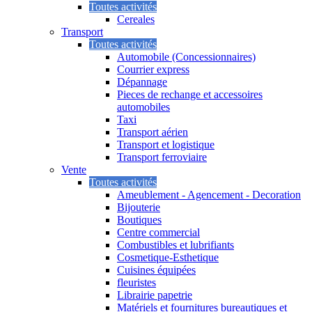
Toutes activités
Cereales
Transport
Toutes activités
Automobile (Concessionnaires)
Courrier express
Dépannage
Pieces de rechange et accessoires
automobiles
Taxi
Transport aérien
Transport et logistique
Transport ferroviaire
Vente
Toutes activités
Ameublement - Agencement - Decoration
Bijouterie
Boutiques
Centre commercial
Combustibles et lubrifiants
Cosmetique-Esthetique
Cuisines équipées
fleuristes
Librairie papetrie
Matériels et fournitures bureautiques et