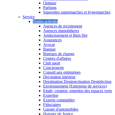
Optique
Parfums
Superettes supermarches et hypermarches
Service
Toutes activités
Agences de recrutement
Agences immobilieres
Amincissement et Bien être
Assurances
Avocat
Banque
Bureaux de change
Centres d'affaires
Club sport
Conciergerie
Conseil aux entreprises
Decoration interieur
Deratisation Desinsectisation Desinfection
Environnement (Entreprise de services)
Etude, creation, entretien des espaces verts
Expertise
Experts comptables
Fiduciaires
Garage d'automobiles
Huissier de Justice