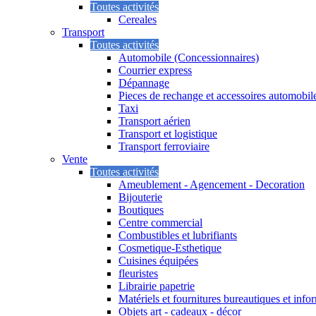
Toutes activités
Cereales
Transport
Toutes activités
Automobile (Concessionnaires)
Courrier express
Dépannage
Pieces de rechange et accessoires automobil
Taxi
Transport aérien
Transport et logistique
Transport ferroviaire
Vente
Toutes activités
Ameublement - Agencement - Decoration
Bijouterie
Boutiques
Centre commercial
Combustibles et lubrifiants
Cosmetique-Esthetique
Cuisines équipées
fleuristes
Librairie papetrie
Matériels et fournitures bureautiques et info
Objets art - cadeaux - décor