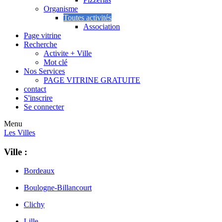
Organisme
Toutes activités
Association
Page vitrine
Recherche
Activite + Ville
Mot clé
Nos Services
PAGE VITRINE GRATUITE
contact
S'inscrire
Se connecter
Menu
Les Villes
Ville :
Bordeaux
Boulogne-Billancourt
Clichy
Lille