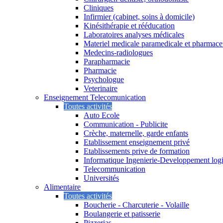
Cliniques
Infirmier (cabinet, soins à domicile)
Kinésithérapie et rééducation
Laboratoires analyses médicales
Materiel medicale paramedicale et pharmace
Medecins-radiologues
Parapharmacie
Pharmacie
Psychologue
Veterinaire
Enseignement Telecomunication
Toutes activités
Auto Ecole
Communication - Publicite
Crèche, maternelle, garde enfants
Etablissement enseignement privé
Etablissements prive de formation
Informatique Ingenierie-Developpement logi
Telecommunication
Universités
Alimentaire
Toutes activités
Boucherie - Charcuterie - Volaille
Boulangerie et patisserie
Pizzerias