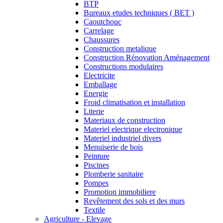
BTP
Bureaux etudes techniques ( BET )
Caoutchouc
Carrelage
Chaussures
Construction metalique
Construction Rénovation Aménagement
Constructions modulaires
Electricite
Emballage
Energie
Froid climatisation et installation
Literie
Materiaux de construction
Materiel electrique electronique
Materiel industriel divers
Menuiserie de bois
Peinture
Piscines
Plomberie sanitaire
Pompes
Promotion immobiliere
Revêtement des sols et des murs
Textile
Agriculture - Elevage