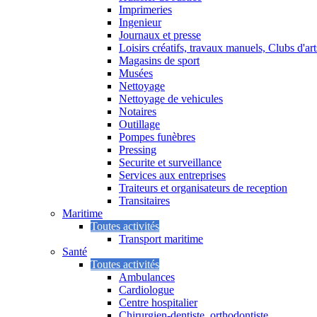
Imprimeries
Ingenieur
Journaux et presse
Loisirs créatifs, travaux manuels, Clubs d'ar
Magasins de sport
Musées
Nettoyage
Nettoyage de vehicules
Notaires
Outillage
Pompes funèbres
Pressing
Securite et surveillance
Services aux entreprises
Traiteurs et organisateurs de reception
Transitaires
Maritime
Toutes activités
Transport maritime
Santé
Toutes activités
Ambulances
Cardiologue
Centre hospitalier
Chirurgien-dentiste, orthodontiste