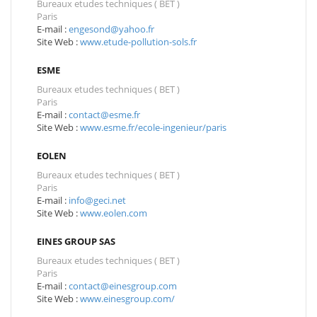
Bureaux etudes techniques ( BET )
Paris
E-mail :
engesond@yahoo.fr
Site Web :
www.etude-pollution-sols.fr
ESME
Bureaux etudes techniques ( BET )
Paris
E-mail :
contact@esme.fr
Site Web :
www.esme.fr/ecole-ingenieur/paris
EOLEN
Bureaux etudes techniques ( BET )
Paris
E-mail :
info@geci.net
Site Web :
www.eolen.com
EINES GROUP SAS
Bureaux etudes techniques ( BET )
Paris
E-mail :
contact@einesgroup.com
Site Web :
www.einesgroup.com/