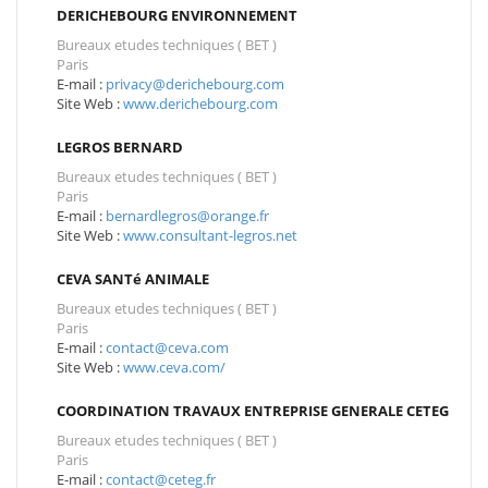
DERICHEBOURG ENVIRONNEMENT
Bureaux etudes techniques ( BET )
Paris
E-mail :
privacy@derichebourg.com
Site Web :
www.derichebourg.com
LEGROS BERNARD
Bureaux etudes techniques ( BET )
Paris
E-mail :
bernardlegros@orange.fr
Site Web :
www.consultant-legros.net
CEVA SANTé ANIMALE
Bureaux etudes techniques ( BET )
Paris
E-mail :
contact@ceva.com
Site Web :
www.ceva.com/
COORDINATION TRAVAUX ENTREPRISE GENERALE CETEG
Bureaux etudes techniques ( BET )
Paris
E-mail :
contact@ceteg.fr