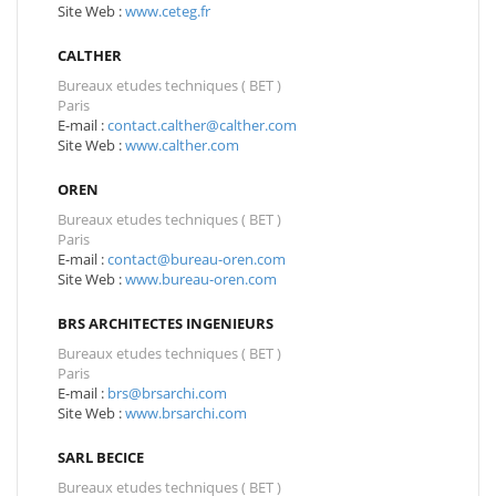
Site Web :
www.ceteg.fr
CALTHER
Bureaux etudes techniques ( BET )
Paris
E-mail :
contact.calther@calther.com
Site Web :
www.calther.com
OREN
Bureaux etudes techniques ( BET )
Paris
E-mail :
contact@bureau-oren.com
Site Web :
www.bureau-oren.com
BRS ARCHITECTES INGENIEURS
Bureaux etudes techniques ( BET )
Paris
E-mail :
brs@brsarchi.com
Site Web :
www.brsarchi.com
SARL BECICE
Bureaux etudes techniques ( BET )