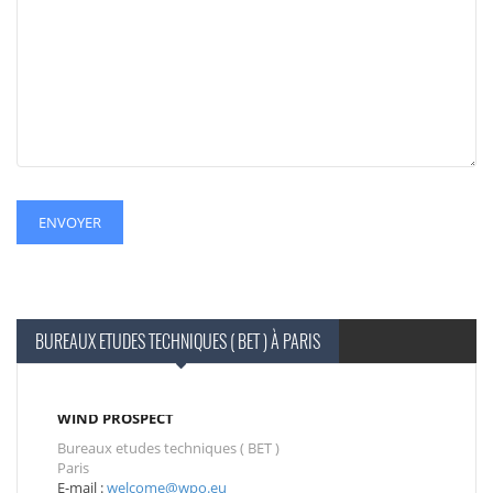
ENVOYER
BUREAUX ETUDES TECHNIQUES ( BET ) À PARIS
WIND PROSPECT
Bureaux etudes techniques ( BET )
Paris
E-mail :
welcome@wpo.eu