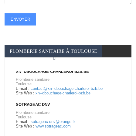
ENVOYER
PLOMBERIE SANITAIRE À TOULOUSE
XN--DBOUCHAGE-CHARLEROI-BZB.BE
Plomberie sanitaire
Toulouse
E-mail :
contact@xn--dbouchage-charleroi-bzb.be
Site Web :
xn--dbouchage-charleroi-bzb.be
SOTRAGEAC DNV
Plomberie sanitaire
Toulouse
E-mail :
sotrageac.dnv@orange.fr
Site Web :
www.sotrageac.com