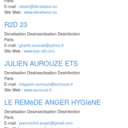
Paris
E-mail :
olivier@deratiseur.eu
Site Web :
www.deratiseur.eu
R2D 23
Deratisation Desinsectisation Desinfection
Paris
E-mail :
gharib.ounzab@yahoo.fr
Site Web :
www.ban-idf.com
JULIEN AUROUZE ETS
Deratisation Desinsectisation Desinfection
Paris
E-mail :
magasin.aurouze@aurouze.fr
Site Web :
www.aurouze.fr
LE REMèDE ANGER HYGIèNE
Deratisation Desinsectisation Desinfection
Paris
E-mail :
jeanmichel.anger@gmail.com