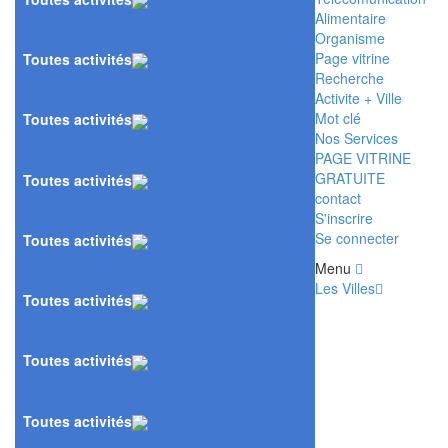
Alimentaire
Organisme
Page vitrine
Toutes activités
Recherche
Activite + Ville
Mot clé
Toutes activités
Nos Services
PAGE VITRINE
GRATUITE
Toutes activités
contact
S'inscrire
Se connecter
Toutes activités
Menu
Les Villes
Toutes activités
Toutes activités
Toutes activités