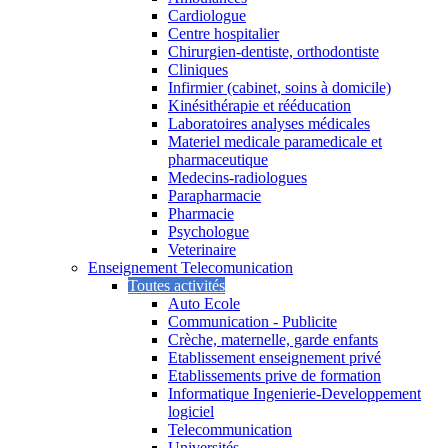
Cardiologue
Centre hospitalier
Chirurgien-dentiste, orthodontiste
Cliniques
Infirmier (cabinet, soins à domicile)
Kinésithérapie et rééducation
Laboratoires analyses médicales
Materiel medicale paramedicale et
pharmaceutique
Medecins-radiologues
Parapharmacie
Pharmacie
Psychologue
Veterinaire
Enseignement Telecomunication
Toutes activités
Auto Ecole
Communication - Publicite
Crèche, maternelle, garde enfants
Etablissement enseignement privé
Etablissements prive de formation
Informatique Ingenierie-Developpement
logiciel
Telecommunication
Universités