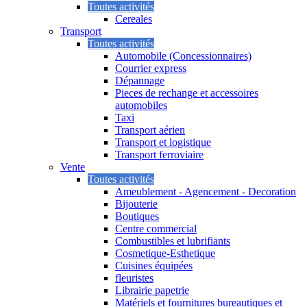
Toutes activités
Cereales
Transport
Toutes activités
Automobile (Concessionnaires)
Courrier express
Dépannage
Pieces de rechange et accessoires
automobiles
Taxi
Transport aérien
Transport et logistique
Transport ferroviaire
Vente
Toutes activités
Ameublement - Agencement - Decoration
Bijouterie
Boutiques
Centre commercial
Combustibles et lubrifiants
Cosmetique-Esthetique
Cuisines équipées
fleuristes
Librairie papetrie
Matériels et fournitures bureautiques et