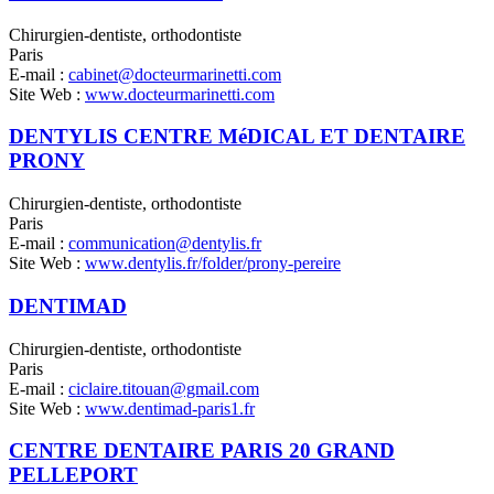
Chirurgien-dentiste, orthodontiste
Paris
E-mail :
cabinet@docteurmarinetti.com
Site Web :
www.docteurmarinetti.com
DENTYLIS CENTRE MéDICAL ET DENTAIRE
PRONY
Chirurgien-dentiste, orthodontiste
Paris
E-mail :
communication@dentylis.fr
Site Web :
www.dentylis.fr/folder/prony-pereire
DENTIMAD
Chirurgien-dentiste, orthodontiste
Paris
E-mail :
ciclaire.titouan@gmail.com
Site Web :
www.dentimad-paris1.fr
CENTRE DENTAIRE PARIS 20 GRAND
PELLEPORT