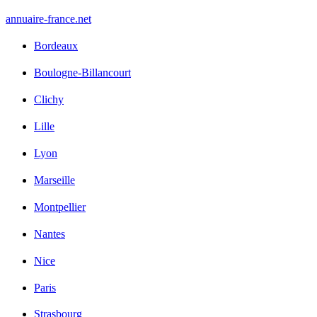
annuaire
-france
.net
Bordeaux
Boulogne-Billancourt
Clichy
Lille
Lyon
Marseille
Montpellier
Nantes
Nice
Paris
Strasbourg