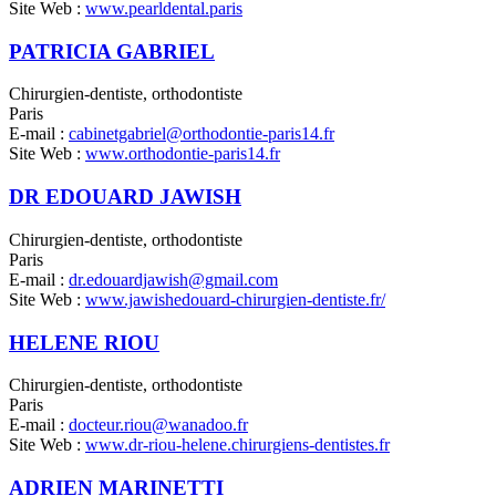
Site Web :
www.pearldental.paris
PATRICIA GABRIEL
Chirurgien-dentiste, orthodontiste
Paris
E-mail :
cabinetgabriel@orthodontie-paris14.fr
Site Web :
www.orthodontie-paris14.fr
DR EDOUARD JAWISH
Chirurgien-dentiste, orthodontiste
Paris
E-mail :
dr.edouardjawish@gmail.com
Site Web :
www.jawishedouard-chirurgien-dentiste.fr/
HELENE RIOU
Chirurgien-dentiste, orthodontiste
Paris
E-mail :
docteur.riou@wanadoo.fr
Site Web :
www.dr-riou-helene.chirurgiens-dentistes.fr
ADRIEN MARINETTI