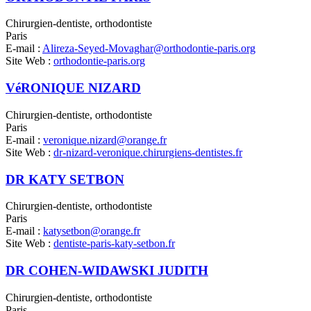
Chirurgien-dentiste, orthodontiste
Paris
E-mail :
Alireza-Seyed-Movaghar@orthodontie-paris.org
Site Web :
orthodontie-paris.org
VéRONIQUE NIZARD
Chirurgien-dentiste, orthodontiste
Paris
E-mail :
veronique.nizard@orange.fr
Site Web :
dr-nizard-veronique.chirurgiens-dentistes.fr
DR KATY SETBON
Chirurgien-dentiste, orthodontiste
Paris
E-mail :
katysetbon@orange.fr
Site Web :
dentiste-paris-katy-setbon.fr
DR COHEN-WIDAWSKI JUDITH
Chirurgien-dentiste, orthodontiste
Paris