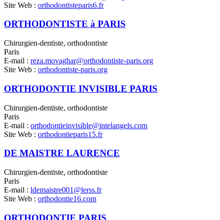
Site Web :
orthodontisteparis6.fr
ORTHODONTISTE à PARIS
Chirurgien-dentiste, orthodontiste
Paris
E-mail :
reza.movaghar@orthodontiste-paris.org
Site Web :
orthodontiste-paris.org
ORTHODONTIE INVISIBLE PARIS
Chirurgien-dentiste, orthodontiste
Paris
E-mail :
orthodontieinvisible@intelangels.com
Site Web :
orthodontieparis15.fr
DE MAISTRE LAURENCE
Chirurgien-dentiste, orthodontiste
Paris
E-mail :
ldemaistre001@lerss.fr
Site Web :
orthodontie16.com
ORTHODONTIE PARIS