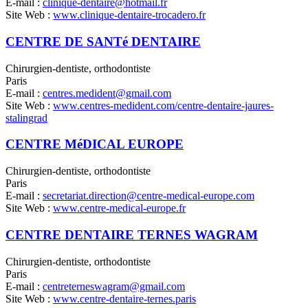
E-mail :
clinique-dentaire@hotmail.fr
Site Web :
www.clinique-dentaire-trocadero.fr
CENTRE DE SANTé DENTAIRE
Chirurgien-dentiste, orthodontiste
Paris
E-mail :
centres.medident@gmail.com
Site Web :
www.centres-medident.com/centre-dentaire-jaures-
stalingrad
CENTRE MéDICAL EUROPE
Chirurgien-dentiste, orthodontiste
Paris
E-mail :
secretariat.direction@centre-medical-europe.com
Site Web :
www.centre-medical-europe.fr
CENTRE DENTAIRE TERNES WAGRAM
Chirurgien-dentiste, orthodontiste
Paris
E-mail :
centreterneswagram@gmail.com
Site Web :
www.centre-dentaire-ternes.paris