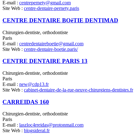
E-mail :
centrepernety@gmail.com
Site Web :
centre-dentaire-pernety.paris
CENTRE DENTAIRE BOëTIE DENTIMAD
Chirurgien-dentiste, orthodontiste
Paris
E-mail :
centredentaireboetie@gmail.com
Site Web :
centre-dentaire-boetie.paris/
CENTRE DENTAIRE PARIS 13
Chirurgien-dentiste, orthodontiste
Paris
E-mail :
new@cdp13.fr
Site Web :
cabinet-dentaire-de-la-rue-neuve-chirurgiens-dentistes.fr
CARREIDAS 160
Chirurgien-dentiste, orthodontiste
Paris
E-mail :
laszloc4rreidas@protonmail.com
Site Web :
blogsideral.fr