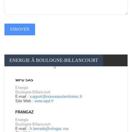
ENVOYER
ENERGIE À BOULOGNE-BILLANCOURT
WPD SAS
Energie
Boulogne-Billancourt
E-mail :
support@nouveauxterritoires.fr
Site Web :
www.wpd.fr
FRANGAZ
Energie
Boulogne-Billancourt
E-mail :
h.berrada@vitogaz.ma