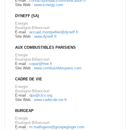
E-mail :
contact@impactcommunication.fr
Site Web :
www.e-nergy.com
DYNEFF (SA)
Energie
Boulogne-Billancourt
E-mail :
accueil.montpellier@dyneff.fr
Site Web :
www.dyneff.fr
AUX COMBUSTIBLES PARISIENS
Energie
Boulogne-Billancourt
E-mail :
copar@free.fr
Site Web :
www.combustiblesparis.com
CADRE DE VIE
Energie
Boulogne-Billancourt
E-mail :
dpo@clcv.org
Site Web :
www.cadre-de-vie.fr
BURGEAP
Energie
Boulogne-Billancourt
E-mail :
m.malfugeon@groupeginger.com