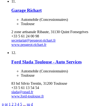
11.
Garage Richart
Automobile (Concessionnaires)
Toulouse
2 zone artisanale Ribaute, 31130 Quint Fonsegrives
+33 5 61 24 00 98
secretariat@peugeot-richart.fr
www.peugeot-richart.fr
12.
Ford Slada Toulouse - Auto Services
Automobile (Concessionnaires)
Toulouse
83 bd Silvio Trentin, 31200 Toulouse
+33 5 61 13 54 54
slada@opad.fr
www.ford-toulouse.fr
p
pr
1
2
3
4
5
...
su
d