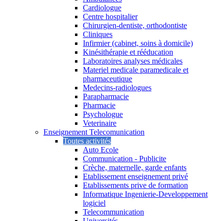
Cardiologue
Centre hospitalier
Chirurgien-dentiste, orthodontiste
Cliniques
Infirmier (cabinet, soins à domicile)
Kinésithérapie et rééducation
Laboratoires analyses médicales
Materiel medicale paramedicale et
pharmaceutique
Medecins-radiologues
Parapharmacie
Pharmacie
Psychologue
Veterinaire
Enseignement Telecomunication
Toutes activités
Auto Ecole
Communication - Publicite
Crèche, maternelle, garde enfants
Etablissement enseignement privé
Etablissements prive de formation
Informatique Ingenierie-Developpement
logiciel
Telecommunication
Universités