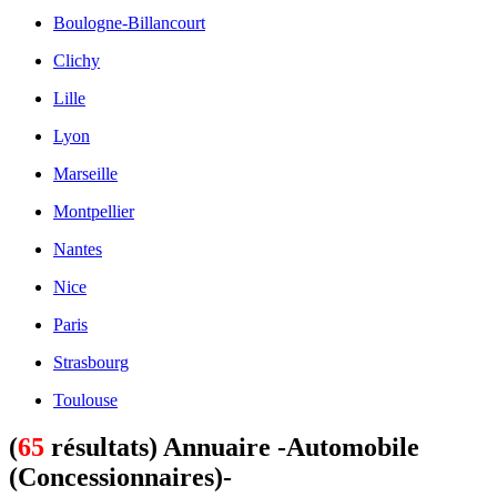
Boulogne-Billancourt
Clichy
Lille
Lyon
Marseille
Montpellier
Nantes
Nice
Paris
Strasbourg
Toulouse
(
65
résultats) Annuaire -Automobile
(Concessionnaires)-