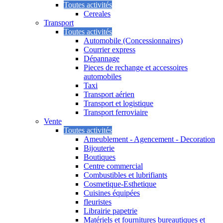
Toutes activités
Cereales
Transport
Toutes activités
Automobile (Concessionnaires)
Courrier express
Dépannage
Pieces de rechange et accessoires
automobiles
Taxi
Transport aérien
Transport et logistique
Transport ferroviaire
Vente
Toutes activités
Ameublement - Agencement - Decoration
Bijouterie
Boutiques
Centre commercial
Combustibles et lubrifiants
Cosmetique-Esthetique
Cuisines équipées
fleuristes
Librairie papetrie
Matériels et fournitures bureautiques et