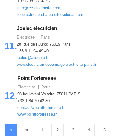
+33 6 38 58 56 35
info@lce-electricite.com
lceelectricite-chatou.site-solocal.com
Joelec électricien
Electricite
Paris
11.
28 Rue de l'Ourcq 75019 Paris
+33 6 11 94 49 40
joelec@alicepro.fr
www.electricien-depannage-electricite-paris.fr
Point Forteresse
Electricite
Paris
12.
93 boulevard Voltaire, 75011 PARIS
+33 1 84 20 42 80
contact@pointforteresse.fr
www.pointforteresse.fr/
p
pr
1
2
3
4
5
...