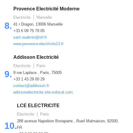
Provence Electricité Moderne
Electricite
Marseille
8.
41 r Dragon, 13006 Marseille
+33 6 09 75 79 05
sam.ouaknin@sfr.fr
www.provence-electricite13.fr
Addisson Electricité
Electricite
Paris
9.
9 rue Laplace , Paris, 75005
+33 1 43 29 00 29
contact@addisson.fr
adissonelectricite.site-solocal.com
LCE ELECTRICITE
Electricite
Paris
288 avenue Napoléon Bonaparte , Rueil Malmaison, 92500,
10.
FR