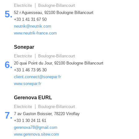
Electricite
Boulogne-Billancourt
5.
52 r Aguesseau, 92100 Boulogne Billancourt
+33 1 41 31 67 50
neutrik@neutrik.com
www.neutrik-france.com
Sonepar
Electricite
Boulogne-Billancourt
6.
20 quai Point du Jour, 92100 Boulogne Billancourt
+33 1 46 73 95 30
client.connect@sonepar.fr
www.sonepar.fr
Gerenova EURL
Electricite
Boulogne-Billancourt
7.
7 av Gaston Boissier, 78220 Viroflay
+33 1 30 24 11 61
gerenova78@gmail.com
www.gerenova.sitew.com