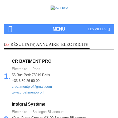
MENU
LES VILLES
(
33
RÉSULTATS) ANNUAIRE -ELECTRICITE-
CR BATIMENT PRO
Electricite
Paris
1.
55 Rue Petit 75019 Paris
+33 6 59 26 90 00
crbatimentpro@gmail.com
www.crbatiment-pro.fr
Intégral Système
Electricite
Boulogne-Billancourt
49 av Pierre Grenier, 92100 Boulogne Billancourt