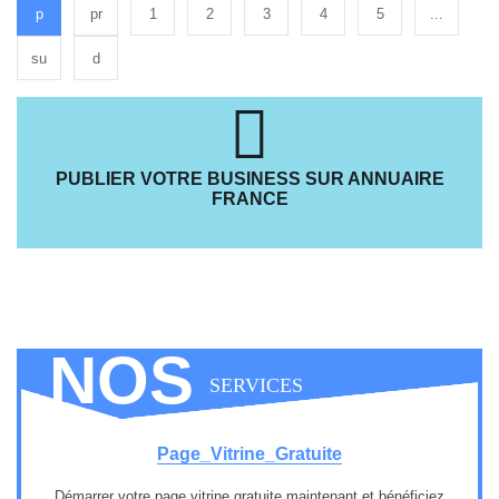
p
pr
1
2
3
4
5
...
su
d
PUBLIER VOTRE BUSINESS SUR ANNUAIRE
FRANCE
NOS
SERVICES
Page_Vitrine_Gratuite
Démarrer votre page vitrine gratuite maintenant et bénéficiez