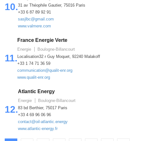
10.
31 av Théophile Gautier, 75016 Paris
+33 6 87 89 92 91
sasjlbc@gmail.com
www.valmere.com
France Energie Verte
Energie
Boulogne-Billancourt
11.
Localisation32 r Guy Moquet, 92240 Malakoff
+33 1 74 71 36 59
communication@qualit-enr.org
www.qualit-enr.org
Atlantic Energy
Energie
Boulogne-Billancourt
12.
83 bd Berthier, 75017 Paris
+33 4 69 96 06 96
contact@oil-atlantic.energy
www.atlantic-energy.fr