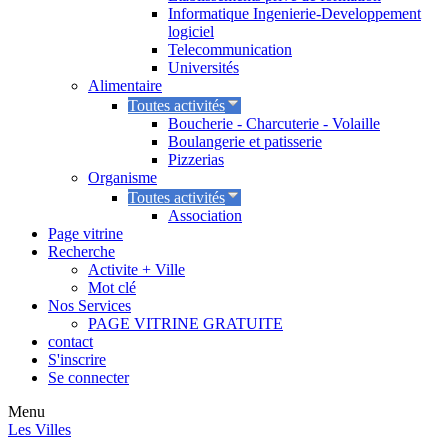
Informatique Ingenierie-Developpement
logiciel
Telecommunication
Universités
Alimentaire
Toutes activités
Boucherie - Charcuterie - Volaille
Boulangerie et patisserie
Pizzerias
Organisme
Toutes activités
Association
Page vitrine
Recherche
Activite + Ville
Mot clé
Nos Services
PAGE VITRINE GRATUITE
contact
S'inscrire
Se connecter
Menu
Les Villes