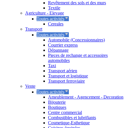
Revêtement des sols et des murs
Textile
Agriculture - Elevage
Toutes activités
Cereales
Transport
Toutes activités
Automobile (Concessionnaires)
Courrier express
Dépannage
Pieces de rechange et accessoires
automobiles
Taxi
Transport aérien
Transport et logistique
Transport ferroviaire
Vente
Toutes activités
Ameublement - Agencement - Decoration
Bijouterie
Boutiques
Centre commercial
Combustibles et lubrifiants
Cosmetique-Esthetique
Cuisines équipées