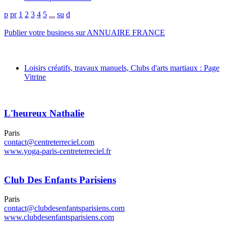
p
pr
1
2
3
4
5
...
su
d
Publier votre business sur ANNUAIRE FRANCE
Loisirs créatifs, travaux manuels, Clubs d'arts martiaux : Page
Vitrine
L'heureux Nathalie
Paris
contact@centreterreciel.com
www.yoga-paris-centreterreciel.fr
Club Des Enfants Parisiens
Paris
contact@clubdesenfantsparisiens.com
www.clubdesenfantsparisiens.com