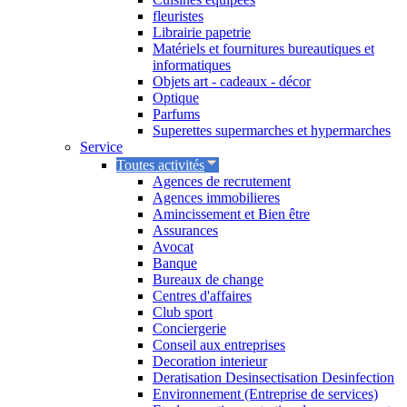
fleuristes
Librairie papetrie
Matériels et fournitures bureautiques et
informatiques
Objets art - cadeaux - décor
Optique
Parfums
Superettes supermarches et hypermarches
Service
Toutes activités
Agences de recrutement
Agences immobilieres
Amincissement et Bien être
Assurances
Avocat
Banque
Bureaux de change
Centres d'affaires
Club sport
Conciergerie
Conseil aux entreprises
Decoration interieur
Deratisation Desinsectisation Desinfection
Environnement (Entreprise de services)