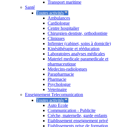
Transport maritime
Santé
Toutes activités
Ambulances
Cardiologue
Centre hospitalier
Chirurgien-dentiste, orthodontiste
Cliniques
Infirmier (cabinet, soins à domicile)
Kinésithérapie et rééducation
Laboratoires analyses médicales
Materiel medicale paramedicale et
pharmaceutique
Medecins-radiologues
Parapharmacie
Pharmacie
Psychologue
Veterinaire
Enseignement Telecomunication
Toutes activités
Auto Ecole
Communication - Publicite
Crèche, maternelle, garde enfants
Etablissement enseignement privé
Etablissements prive de formation