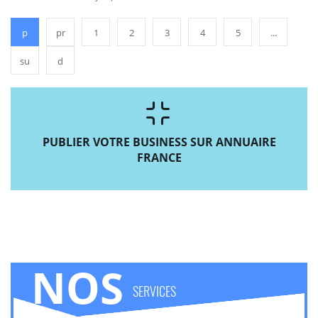
p
pr
1
2
3
4
5
...
su
d
PUBLIER VOTRE BUSINESS SUR ANNUAIRE
FRANCE
NOS
SERVICES