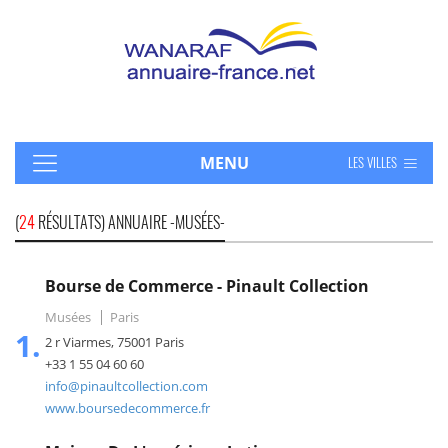
MENU
LES VILLES
(
24
RÉSULTATS) ANNUAIRE -MUSÉES-
Bourse de Commerce - Pinault Collection
Musées
Paris
1.
2 r Viarmes, 75001 Paris
+33 1 55 04 60 60
info@pinaultcollection.com
www.boursedecommerce.fr