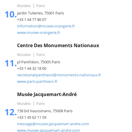
Musées
Paris
10.
jardin Tuileries, 75001 Paris
+33 1 44 77 80 07
information@musee-orangerie.fr
www.musee-orangerie.fr
Centre Des Monuments Nationaux
Musées
Paris
11.
pl Panthéon, 75005 Paris
+33 1 44 32 18 00
secretariatpantheon@monuments-nationaux.fr
www.paris-pantheon.fr
Musée Jacquemart-André
Musées
Paris
12.
158 bd Haussmann, 75008 Paris
+33 1 45 62 11 59
message@musee-jacquemart-andre.com
www.musee-jacquemart-andre.com