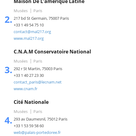
Maison De L'amérique Latine
Musées
Paris
2.
217 bd St Germain, 75007 Paris
+33 1 49 54 75 10
contact@mal217.org
www.mal217.org
C.N.A.M Conservatoire National
Musées
Paris
3.
292 r St Martin, 75003 Paris
+33 1 40 27 23 30
contact_paris@lecnam.net
www.cnam.fr
Cité Nationale
Musées
Paris
4.
293 av Daumesnil, 75012 Paris
+33 1 53 59 58 60
web@palais-portedoree.fr