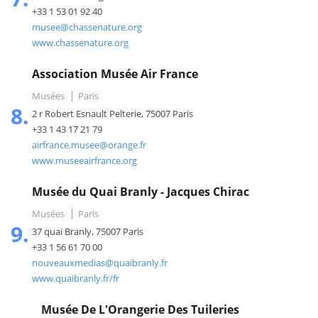
+33 1 53 01 92 40
musee@chassenature.org
www.chassenature.org
Association Musée Air France
Musées
Paris
8.
2 r Robert Esnault Pelterie, 75007 Paris
+33 1 43 17 21 79
airfrance.musee@orange.fr
www.museeairfrance.org
Musée du Quai Branly - Jacques Chirac
Musées
Paris
9.
37 quai Branly, 75007 Paris
+33 1 56 61 70 00
nouveauxmedias@quaibranly.fr
www.quaibranly.fr/fr
Musée De L'Orangerie Des Tuileries