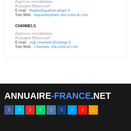
Agences immobilieres
Boulogne-Billancourt
E-mail :
fbailet@quartier-phare.fr
Site Web :
lequartierphare.site-solocal.com
CHANNELS
Agences immobilieres
Boulogne-Billancourt
E-mail :
mgt.channels@orange.fr
Site Web :
channels.site-solocal.com
ANNUAIRE
-FRANCE
.NET