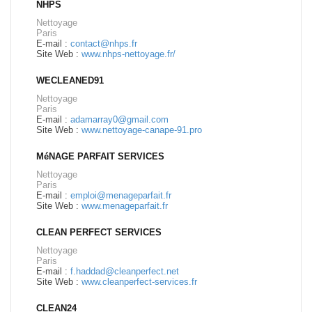
NHPS
Nettoyage
Paris
E-mail :
contact@nhps.fr
Site Web :
www.nhps-nettoyage.fr/
WECLEANED91
Nettoyage
Paris
E-mail :
adamarray0@gmail.com
Site Web :
www.nettoyage-canape-91.pro
MéNAGE PARFAIT SERVICES
Nettoyage
Paris
E-mail :
emploi@menageparfait.fr
Site Web :
www.menageparfait.fr
CLEAN PERFECT SERVICES
Nettoyage
Paris
E-mail :
f.haddad@cleanperfect.net
Site Web :
www.cleanperfect-services.fr
CLEAN24