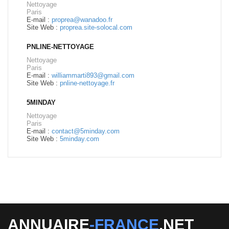
Nettoyage
Paris
E-mail :
proprea@wanadoo.fr
Site Web :
proprea.site-solocal.com
PNLINE-NETTOYAGE
Nettoyage
Paris
E-mail :
williammarti893@gmail.com
Site Web :
pnline-nettoyage.fr
5MINDAY
Nettoyage
Paris
E-mail :
contact@5minday.com
Site Web :
5minday.com
ANNUAIRE
-FRANCE
.NET