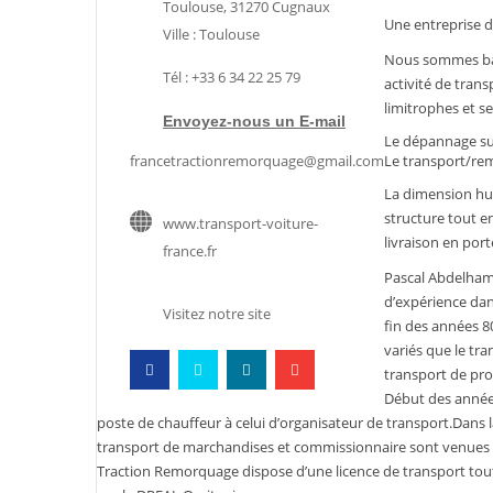
Toulouse, 31270 Cugnaux
Une entreprise d
Ville : Toulouse
Nous sommes bas
Tél : +33 6 34 22 25 79
activité de trans
limitrophes et s
Envoyez-nous un E-mail
Le dépannage sur
francetractionremorquage@gmail.com
Le transport/re
La dimension hum
structure tout e
www.transport-voiture-
livraison en port
france.fr
Pascal Abdelham
d’expérience dan
Visitez notre site
fin des années 8
variés que le tra
transport de pr
Début des années
poste de chauffeur à celui d’organisateur de transport.Dans l
transport de marchandises et commissionnaire sont venues co
Traction Remorquage dispose d’une licence de transport tout