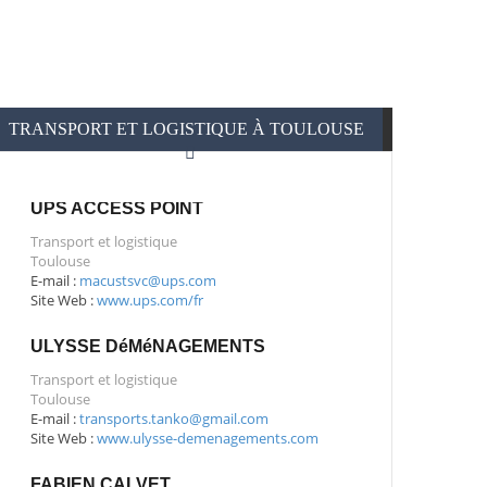
TRANSPORT ET LOGISTIQUE À TOULOUSE
UPS ACCESS POINT
Transport et logistique
Toulouse
E-mail :
macustsvc@ups.com
Site Web :
www.ups.com/fr
ULYSSE DéMéNAGEMENTS
Transport et logistique
Toulouse
E-mail :
transports.tanko@gmail.com
Site Web :
www.ulysse-demenagements.com
FABIEN CALVET