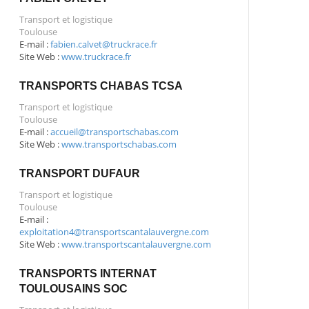
Transport et logistique
Toulouse
E-mail :
fabien.calvet@truckrace.fr
Site Web :
www.truckrace.fr
TRANSPORTS CHABAS TCSA
Transport et logistique
Toulouse
E-mail :
accueil@transportschabas.com
Site Web :
www.transportschabas.com
TRANSPORT DUFAUR
Transport et logistique
Toulouse
E-mail :
exploitation4@transportscantalauvergne.com
Site Web :
www.transportscantalauvergne.com
TRANSPORTS INTERNAT
TOULOUSAINS SOC