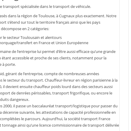
e transport spécialisée dans le transport de véhicule.
és dans la région de Toulouse, à Cugnaux plus exactement. Notre
port s’étend sur tout le territoire français ainsi que les pays
e décompose en 2 catégories:
 le secteur Toulousain et alentours
morquage/transfert en France et Union Européenne
aine de l’entreprise lui permet d’être aussi efficace qu’une grande
n étant accessible et proche de ses clients, notamment pour la
e à porte.
id, gérant de l’entreprise, compte de nombreuses années
s le secteur du transport. Chauffeur-livreur en région parisienne à la
0, il devient ensuite chauffeur poids lourd dans des secteurs aussi
nsport de denrées périssables, transport frigorifique, ou encore le
oduits dangereux.
 2000, il passe un baccalauréat transport/logistique pour passer du
a décennie suivante, les attestations de capacité professionnelle en
mplétées le parcours. Aujourd’hui, la société transport France
 tonnage ainsi qu’une licence commissionnaire de transport délivrée