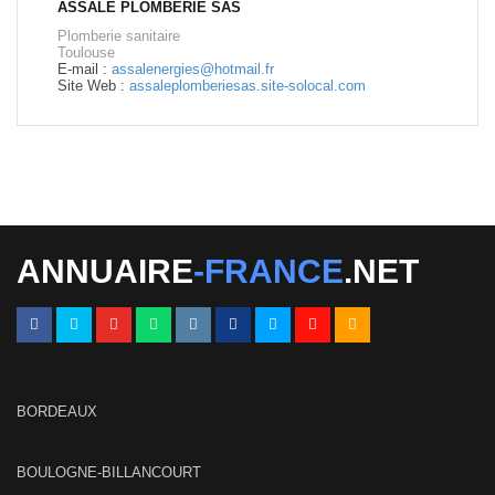
ASSALE PLOMBERIE SAS
Plomberie sanitaire
Toulouse
E-mail :
assalenergies@hotmail.fr
Site Web :
assaleplomberiesas.site-solocal.com
ANNUAIRE
-FRANCE
.NET
BORDEAUX
BOULOGNE-BILLANCOURT