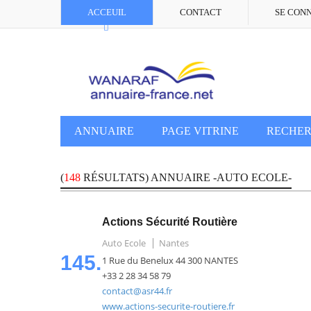
ACCEUIL
CONTACT
SE CON
ANNUAIRE
PAGE VITRINE
RECHE
(
148
RÉSULTATS) ANNUAIRE -AUTO ECOLE-
Actions Sécurité Routière
Auto Ecole
Nantes
145.
1 Rue du Benelux 44 300 NANTES
+33 2 28 34 58 79
contact@asr44.fr
www.actions-securite-routiere.fr