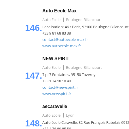
Auto Ecole Max
Auto Ecole
Boulogne-Billancourt
146.
Localisation146 r Paris, 92100 Boulogne Billancourt
+33 9 81 68 83 38
contact@autoecole-max.fr
www.autoecole-max.fr
NEW SPIRIT
Auto Ecole
Boulogne-Billancourt
147.
7 pl 7 Fontaines, 95150 Taverny
+33 1 34 18 10 40
contact@newspirit.fr
www.newspirit.fr
aecaravelle
Auto Ecole
Lyon
148.
Auto école Caravelle, 32 Rue François Rabelais 691
+33 4 78 80 85 56