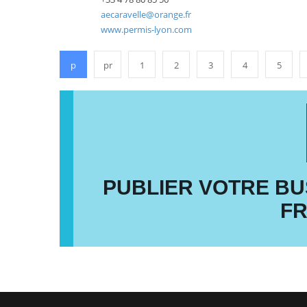
aecaravelle@orange.fr
www.permis-lyon.com
p
pr
1
2
3
4
5
PUBLIER VOTRE BU
F