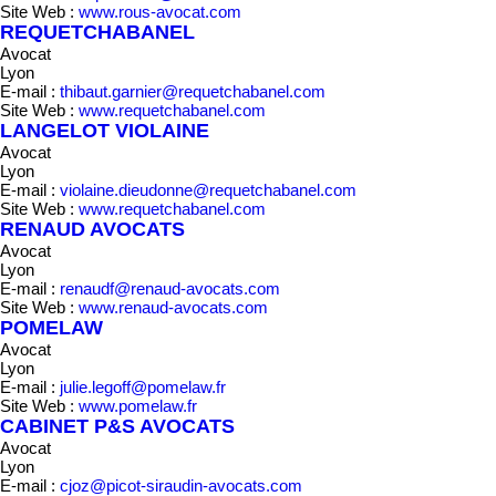
Site Web :
www.rous-avocat.com
REQUETCHABANEL
Avocat
Lyon
E-mail :
thibaut.garnier@requetchabanel.com
Site Web :
www.requetchabanel.com
LANGELOT VIOLAINE
Avocat
Lyon
E-mail :
violaine.dieudonne@requetchabanel.com
Site Web :
www.requetchabanel.com
RENAUD AVOCATS
Avocat
Lyon
E-mail :
renaudf@renaud-avocats.com
Site Web :
www.renaud-avocats.com
POMELAW
Avocat
Lyon
E-mail :
julie.legoff@pomelaw.fr
Site Web :
www.pomelaw.fr
CABINET P&S AVOCATS
Avocat
Lyon
E-mail :
cjoz@picot-siraudin-avocats.com