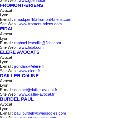
Site Web :
www.guerinot.fr
FROMONT-BRIENS
Avocat
Lyon
E-mail :
maud.perilli@fromont-briens.com
Site Web :
www.fromont-briens.com
FIDAL
Avocat
Lyon
E-mail :
raphael.lescaille@fidal.com
Site Web :
www.fidal.com
ELERE AVOCATS
Avocat
Lyon
E-mail :
jrondard@elere.fr
Site Web :
www.elere.fr
DAILLER CéLINE
Avocat
Lyon
E-mail :
contact@dailler-avocat.fr
Site Web :
www.dailler-avocat.fr
BURDEL PAUL
Avocat
Lyon
E-mail :
paul.burdel@cwassocies.com
Site Web :
www.cwassocies.com