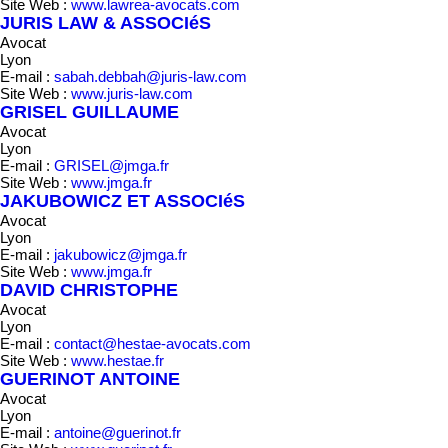
Site Web :
www.lawrea-avocats.com
JURIS LAW & ASSOCIéS
Avocat
Lyon
E-mail :
sabah.debbah@juris-law.com
Site Web :
www.juris-law.com
GRISEL GUILLAUME
Avocat
Lyon
E-mail :
GRISEL@jmga.fr
Site Web :
www.jmga.fr
JAKUBOWICZ ET ASSOCIéS
Avocat
Lyon
E-mail :
jakubowicz@jmga.fr
Site Web :
www.jmga.fr
DAVID CHRISTOPHE
Avocat
Lyon
E-mail :
contact@hestae-avocats.com
Site Web :
www.hestae.fr
GUERINOT ANTOINE
Avocat
Lyon
E-mail :
antoine@guerinot.fr