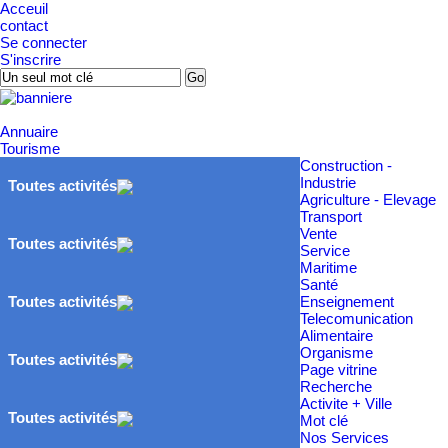
Acceuil
contact
Se connecter
S'inscrire
Annuaire
Tourisme
Construction -
Industrie
Toutes activités
Agriculture - Elevage
Transport
Vente
Toutes activités
Service
Maritime
Santé
Enseignement
Toutes activités
Telecomunication
Alimentaire
Organisme
Toutes activités
Page vitrine
Recherche
Activite + Ville
Toutes activités
Mot clé
Nos Services