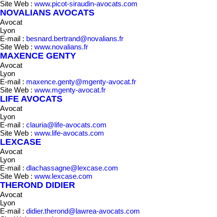
Site Web :
www.picot-siraudin-avocats.com
NOVALIANS AVOCATS
Avocat
Lyon
E-mail :
besnard.bertrand@novalians.fr
Site Web :
www.novalians.fr
MAXENCE GENTY
Avocat
Lyon
E-mail :
maxence.genty@mgenty-avocat.fr
Site Web :
www.mgenty-avocat.fr
LIFE AVOCATS
Avocat
Lyon
E-mail :
clauria@life-avocats.com
Site Web :
www.life-avocats.com
LEXCASE
Avocat
Lyon
E-mail :
dlachassagne@lexcase.com
Site Web :
www.lexcase.com
THEROND DIDIER
Avocat
Lyon
E-mail :
didier.therond@lawrea-avocats.com