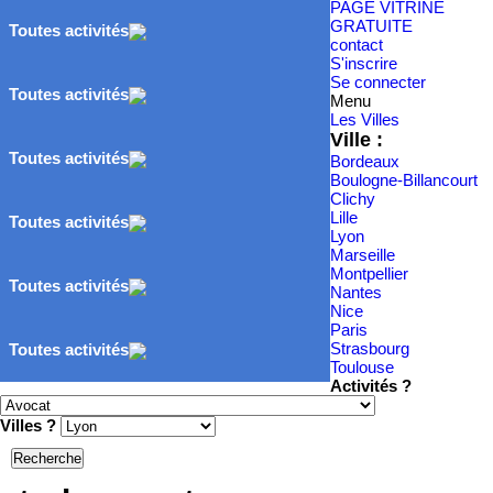
PAGE VITRINE
GRATUITE
Toutes activités
contact
S'inscrire
Se connecter
Toutes activités
Menu
Les Villes
Ville :
Toutes activités
Bordeaux
Boulogne-Billancourt
Clichy
Lille
Toutes activités
Lyon
Marseille
Montpellier
Toutes activités
Nantes
Nice
Paris
Strasbourg
Toutes activités
Toulouse
Activités ?
Villes ?